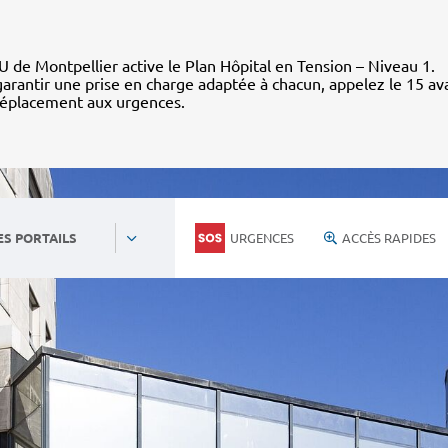
 de Montpellier active le Plan Hôpital en Tension – Niveau 1.
arantir une prise en charge adaptée à chacun, appelez le 15 av
déplacement aux urgences.
URGENCES
ACCÈS RAPIDES
ES PORTAILS