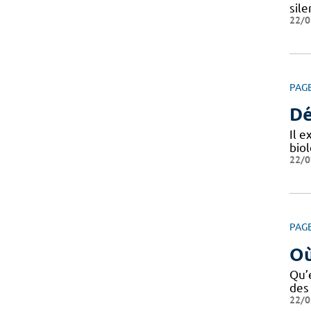
sile
22/0
PAG
Dé
Il e
bio
22/0
PAG
Où
Qu’e
des
22/0