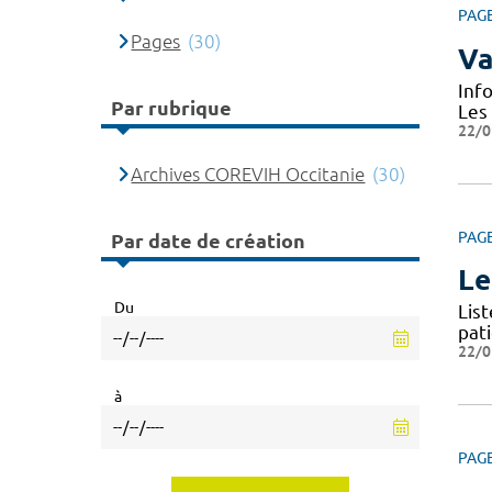
PAG
Pages
(30)
Va
Inf
Par rubrique
Les
22/0
Archives COREVIH Occitanie
(30)
PAG
Par date de création
Le
Du
Lis
pat
22/0
à
PAG