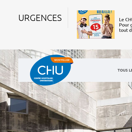
URGENCES
Le CHU
Pour g
tout 
TOUS L