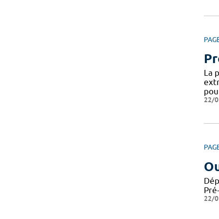
PAG
Pr
La 
ext
pou
22/0
PAG
Ou
Dép
Pré
22/0