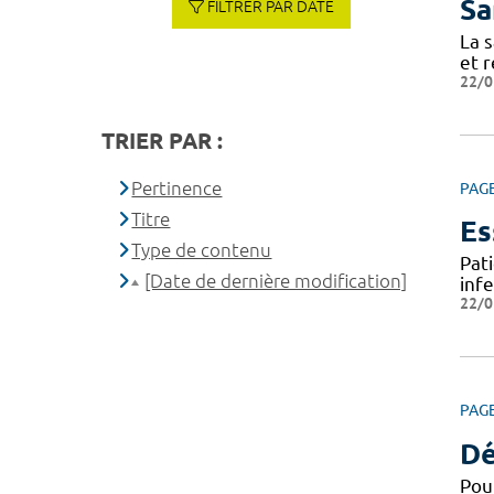
Sa
FILTRER PAR DATE
La s
et r
22/0
TRIER PAR :
Pertinence
PAG
Titre
Es
Type de contenu
Pat
[Date de dernière modification]
infe
22/0
PAG
Dé
Pou