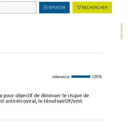
EFFACER
RECHERCHER
relevance:
100%
a pour objectif de diminuer le risque de
nt antirétroviral, le ténofovirDF/emt