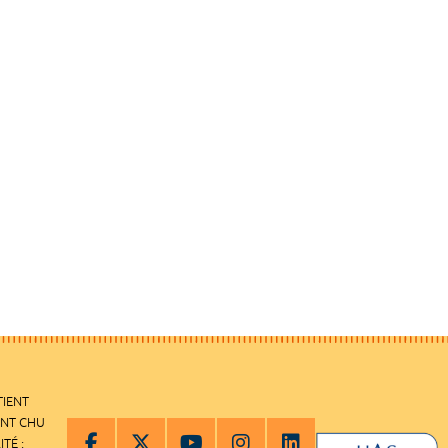
TIENT
ENT CHU
ITÉ :