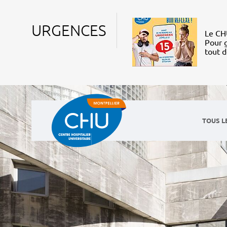
URGENCES
Le CHU
Pour g
tout 
TOUS L