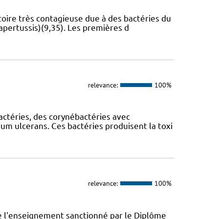
toire très contagieuse due à des bactéries du
apertussis)(9,35). Les premières d
relevance:
100%
bactéries, des corynébactéries avec
m ulcerans. Ces bactéries produisent la toxi
relevance:
100%
e l'enseignement sanctionné par le Diplôme