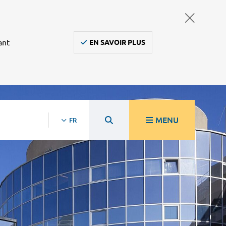
ant
EN SAVOIR PLUS
MENU
FR