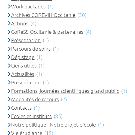
Work packages
(1)
Archives COREVIH Occitanie
(30)
Actions
(4)
CoReSS Occitanie & partenaires
(4)
Présentation
(1)
Parcours de soins
(1)
Dépistage
(1)
Liens utiles
(1)
Actualités
(1)
Présentation
(1)
Formations, journées scientifiques grand public
(1)
Modalités de recours
(2)
Contacts
(1)
Ecoles et instituts
(85)
Notre politique - Notre projet d'école
(1)
Vie étudiante
(15)