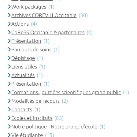
Work packages
(1)
Archives COREVIH Occitanie
(30)
Actions
(4)
CoReSS Occitanie & partenaires
(4)
Présentation
(1)
Parcours de soins
(1)
Dépistage
(1)
Liens utiles
(1)
Actualités
(1)
Présentation
(1)
Formations, journées scientifiques grand public
(1)
Modalités de recours
(2)
Contacts
(1)
Ecoles et instituts
(85)
Notre politique - Notre projet d'école
(1)
Vie étudiante
(15)