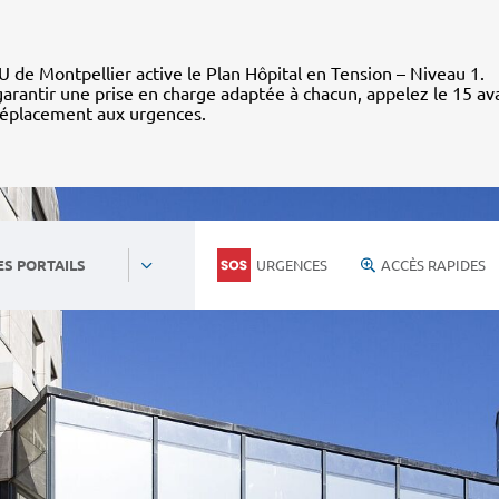
 de Montpellier active le Plan Hôpital en Tension – Niveau 1.
arantir une prise en charge adaptée à chacun, appelez le 15 av
déplacement aux urgences.
URGENCES
ACCÈS RAPIDES
ES PORTAILS