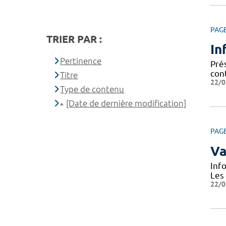
PAG
TRIER PAR :
In
Pertinence
Prés
cont
Titre
22/0
Type de contenu
[Date de dernière modification]
PAG
Va
Inf
Les
22/0