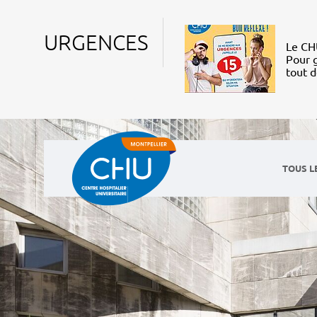
URGENCES
Le CHU
Pour g
tout 
TOUS L