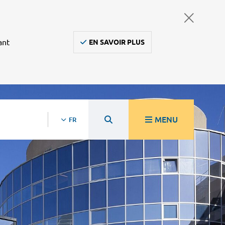
ant
EN SAVOIR PLUS
MENU
FR