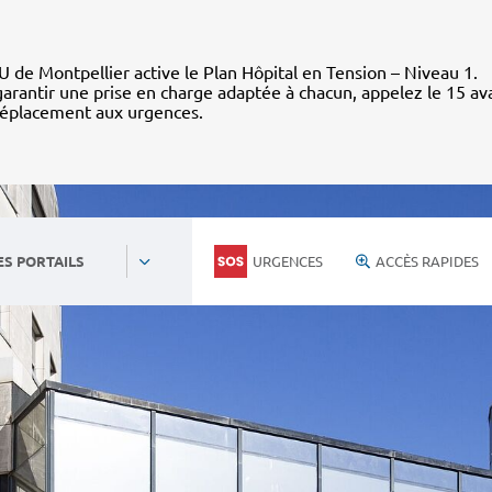
 de Montpellier active le Plan Hôpital en Tension – Niveau 1.
arantir une prise en charge adaptée à chacun, appelez le 15 av
déplacement aux urgences.
URGENCES
ACCÈS RAPIDES
ES PORTAILS