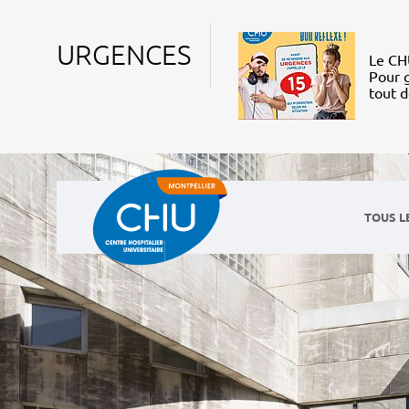
URGENCES
Le CHU
Pour g
tout 
TOUS L