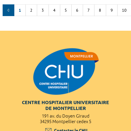
1
2
3
4
5
6
7
8
9
10
CENTRE HOSPITALIER UNIVERSITAIRE
DE MONTPELLIER
191 av. du Doyen Giraud
34295 Montpellier cedex 5
Contacter le CHU