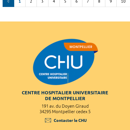
1
2
3
4
5
6
7
8
9
10
CENTRE HOSPITALIER UNIVERSITAIRE
DE MONTPELLIER
191 av. du Doyen Giraud
34295 Montpellier cedex 5
Contacter le CHU