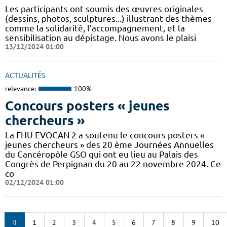
Les participants ont soumis des œuvres originales
(dessins, photos, sculptures...) illustrant des thèmes
comme la solidarité, l’accompagnement, et la
sensibilisation au dépistage. Nous avons le plaisi
13/12/2024 01:00
ACTUALITÉS
relevance:
100%
Concours posters « jeunes
chercheurs »
La FHU EVOCAN 2 a soutenu le concours posters «
jeunes chercheurs » des 20 ème Journées Annuelles
du Cancéropôle GSO qui ont eu lieu au Palais des
Congrès de Perpignan du 20 au 22 novembre 2024. Ce
co
02/12/2024 01:00
1
2
3
4
5
6
7
8
9
10