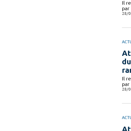
Il r
par
28/0
ACT
At
du
ra
Il r
par
28/0
ACT
At