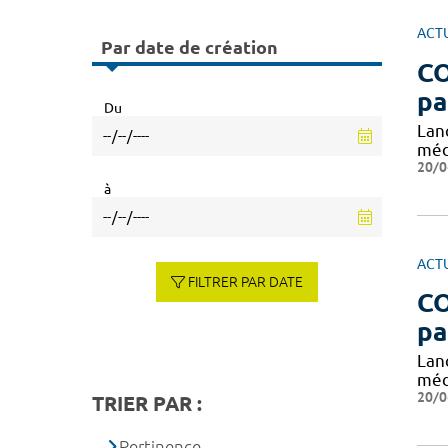
ACT
Par date de création
CO
pa
Du
Lan
méd
20/0
à
ACT
FILTRER PAR DATE
CO
pa
Lan
méd
20/0
TRIER PAR :
Pertinence