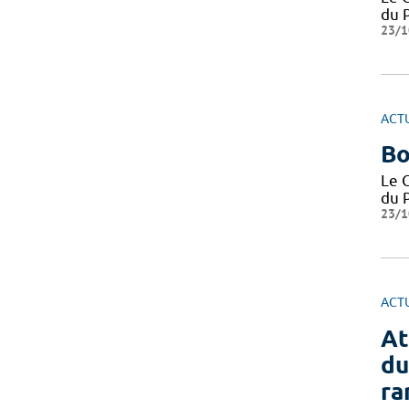
du P
23/1
ACT
Bo
Le 
du P
23/1
ACT
At
du
ra