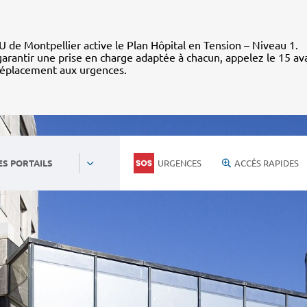
 de Montpellier active le Plan Hôpital en Tension – Niveau 1.
arantir une prise en charge adaptée à chacun, appelez le 15 av
déplacement aux urgences.
URGENCES
ACCÈS RAPIDES
ES PORTAILS