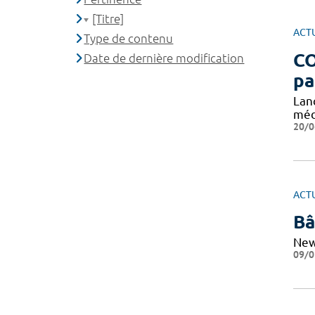
[Titre]
ACT
Type de contenu
CO
Date de dernière modification
pa
Lan
méd
20/0
ACT
Bâ
Ne
09/0