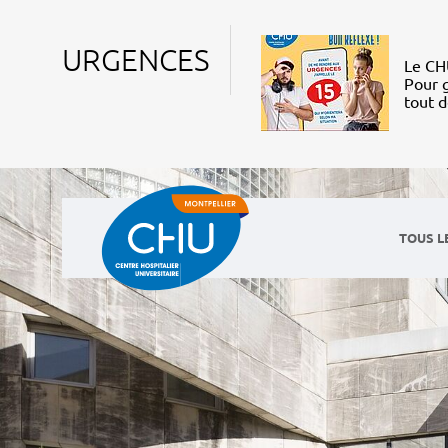
URGENCES
Le CHU
Pour g
tout 
TOUS L