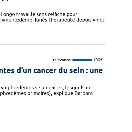
 Longo travaille sans relâche pour
n lymphœdème. Kinésithérapeute depuis vingt
relevance:
100%
es d’un cancer du sein : une
es lymphœdèmes secondaires, lesquels ne
mphœdèmes primaires), explique Barbara