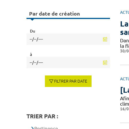
ACT
Par date de création
La
sa
Du
Dan
la 
30/0
à
ACT
FILTRER PAR DATE
[L
Afi
clim
16/0
TRIER PAR :
Pertinence