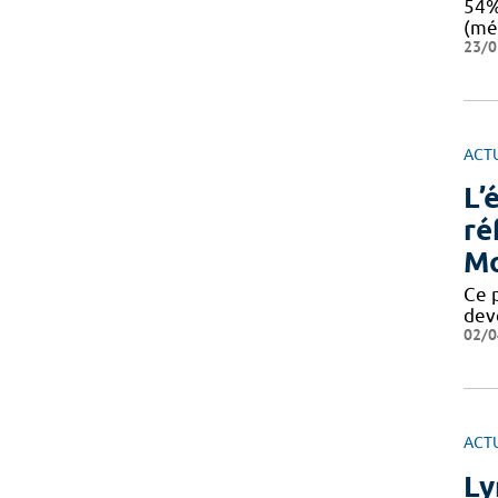
54%
(mé
23/0
ACT
L’
ré
Mo
Ce 
dev
02/0
ACT
Ly