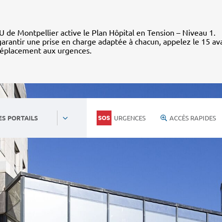
 de Montpellier active le Plan Hôpital en Tension – Niveau 1.
arantir une prise en charge adaptée à chacun, appelez le 15 av
déplacement aux urgences.
URGENCES
ACCÈS RAPIDES
ES PORTAILS