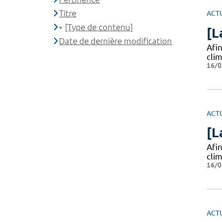
Titre
ACT
[Type de contenu]
[L
Date de dernière modification
Afi
clim
16/0
ACT
[L
Afi
clim
16/0
ACT