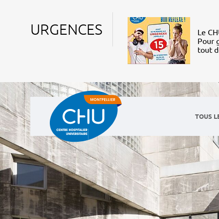
URGENCES
Le CHU
Pour g
tout 
TOUS L