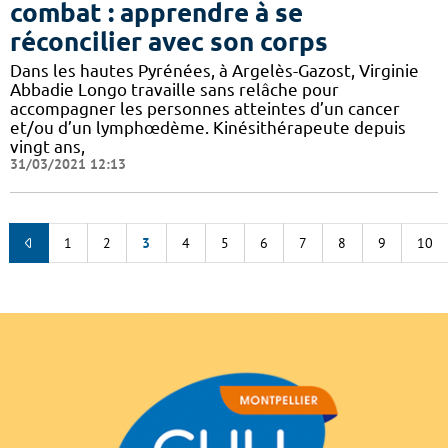
combat : apprendre à se
réconcilier avec son corps
Dans les hautes Pyrénées, à Argelès-Gazost, Virginie
Abbadie Longo travaille sans relâche pour
accompagner les personnes atteintes d’un cancer
et/ou d’un lymphœdème. Kinésithérapeute depuis
vingt ans,
31/03/2021 12:13
1
2
3
4
5
6
7
8
9
10