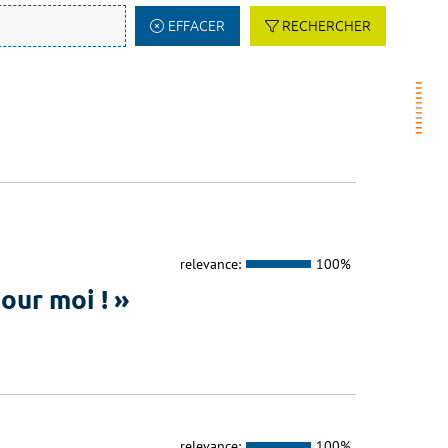
EFFACER
RECHERCHER
relevance:
100%
our moi ! »
relevance:
100%