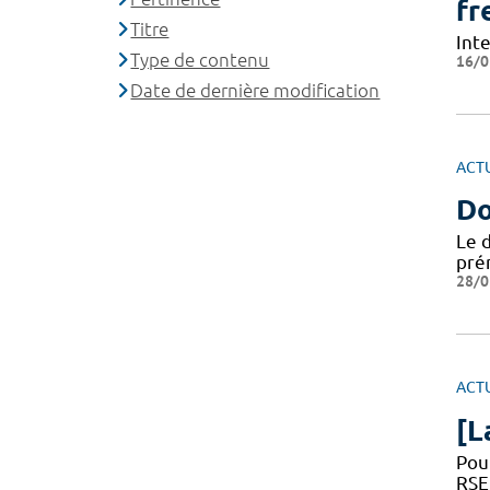
fr
Titre
Int
Type de contenu
16/0
Date de dernière modification
ACT
Do
Le d
pré
28/0
ACT
[L
Pour
RSE