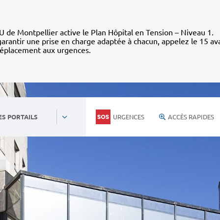
 de Montpellier active le Plan Hôpital en Tension – Niveau 1.
arantir une prise en charge adaptée à chacun, appelez le 15 av
déplacement aux urgences.
URGENCES
ACCÈS RAPIDES
ES PORTAILS