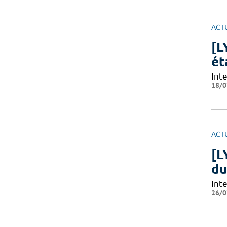
ACT
[L
ét
Int
18/0
ACT
[L
du
Int
26/0