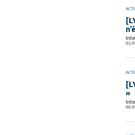
ACT
[L
n’
Int
01/0
ACT
[L
»
Int
08/0