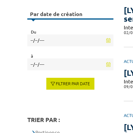
[L
Par date de création
se
Int
Du
02/0
à
ACT
[L
Int
FILTRER PAR DATE
09/0
ACT
TRIER PAR :
[L
Pertinence