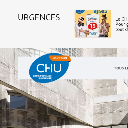
URGENCES
Le CHU
Pour g
tout 
TOUS L