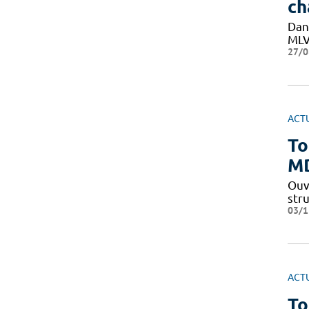
ch
Dan
MLVR
27/0
ACT
To
MD
Ouve
stru
03/1
ACT
To