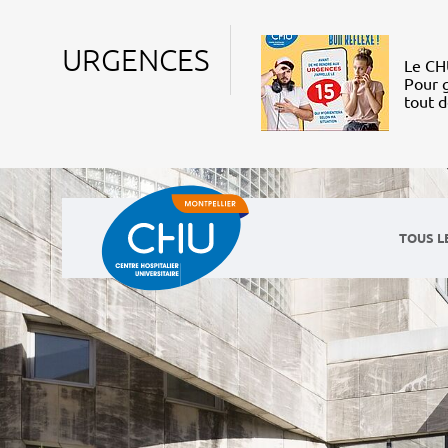
URGENCES
Le CHU
Pour g
tout 
TOUS L