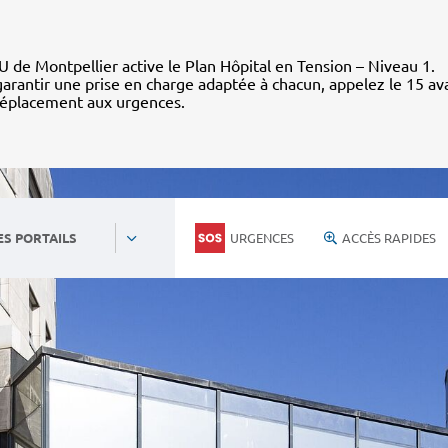
 de Montpellier active le Plan Hôpital en Tension – Niveau 1.
arantir une prise en charge adaptée à chacun, appelez le 15 av
déplacement aux urgences.
URGENCES
ACCÈS RAPIDES
ES PORTAILS