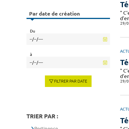
Té
" C
Par date de création
d’e
29/0
Du
ACT
à
Té
" C
d’e
29/0
FILTRER PAR DATE
ACT
TRIER PAR :
Té
Pertinence
" C