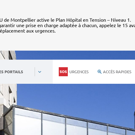
 de Montpellier active le Plan Hôpital en Tension – Niveau 1.
arantir une prise en charge adaptée à chacun, appelez le 15 av
déplacement aux urgences.
URGENCES
ACCÈS RAPIDES
ES PORTAILS