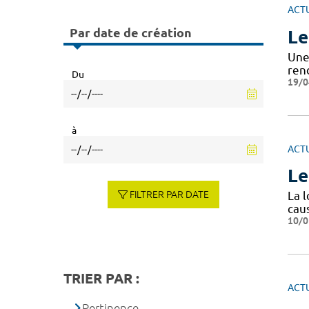
ACT
Par date de création
Le
Une
rend
Du
19/0
à
ACT
Le
FILTRER PAR DATE
La 
caus
10/0
TRIER PAR :
ACT
Pertinence