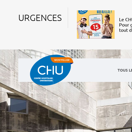
URGENCES
Le CHU
Pour g
tout 
TOUS L