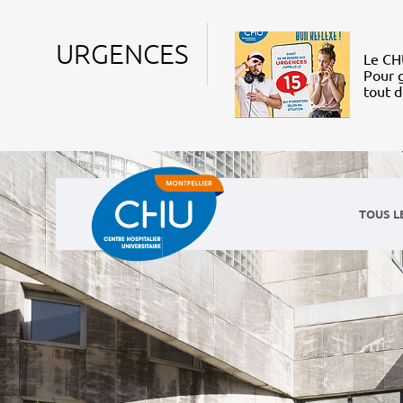
URGENCES
Le CHU
Pour g
tout 
TOUS L