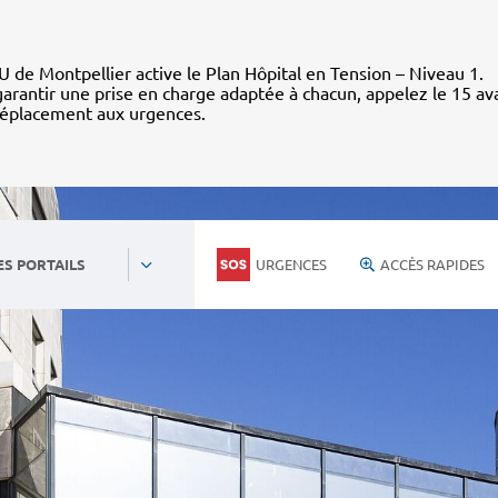
 de Montpellier active le Plan Hôpital en Tension – Niveau 1.
arantir une prise en charge adaptée à chacun, appelez le 15 av
déplacement aux urgences.
URGENCES
ACCÈS RAPIDES
ES PORTAILS