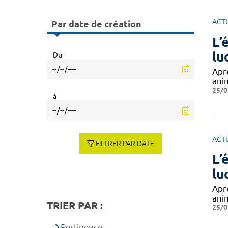
ACT
Par date de création
L’
lu
Du
Apr
ani
25/0
à
ACT
FILTRER PAR DATE
L’
lu
Apr
ani
TRIER PAR :
25/0
Pertinence