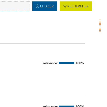
EFFACER
RECHERCHER
relevance:
100%
relevance:
100%