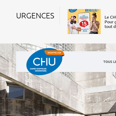
URGENCES
Le CHU
Pour g
tout 
TOUS L