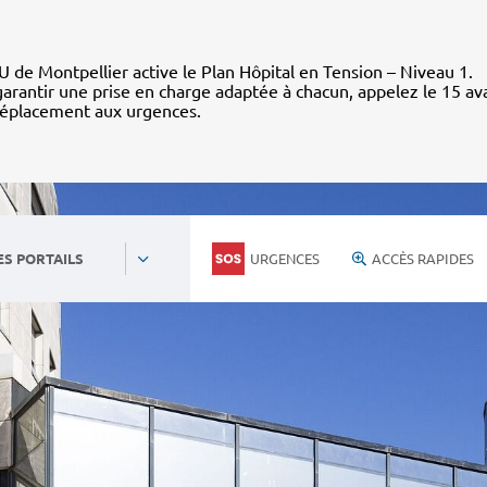
 de Montpellier active le Plan Hôpital en Tension – Niveau 1.
arantir une prise en charge adaptée à chacun, appelez le 15 av
déplacement aux urgences.
URGENCES
ACCÈS RAPIDES
ES PORTAILS