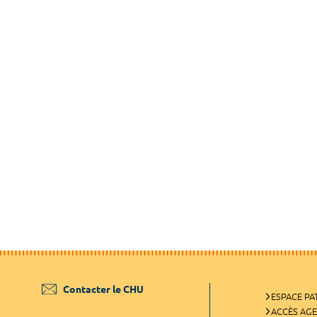
Contacter le CHU
ESPACE PA
ACCÈS AG