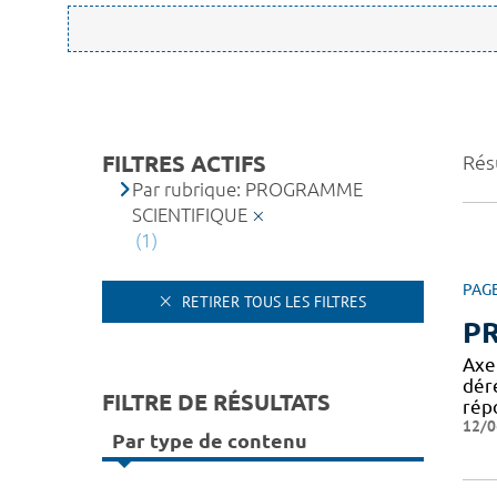
FILTRES ACTIFS
Résu
Par rubrique: PROGRAMME
SCIENTIFIQUE
(1)
PAG
RETIRER TOUS LES FILTRES
P
Axe
dér
FILTRE DE RÉSULTATS
rép
12/0
Par type de contenu