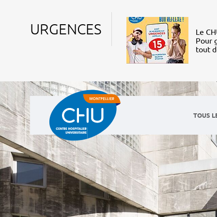
URGENCES
Le CHU
Pour g
tout 
TOUS L