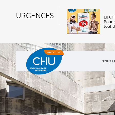
URGENCES
Le CHU
Pour g
tout 
TOUS L