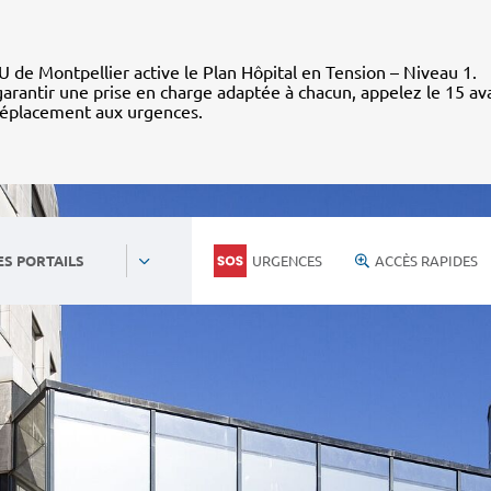
 de Montpellier active le Plan Hôpital en Tension – Niveau 1.
arantir une prise en charge adaptée à chacun, appelez le 15 av
déplacement aux urgences.
URGENCES
ACCÈS RAPIDES
ES PORTAILS