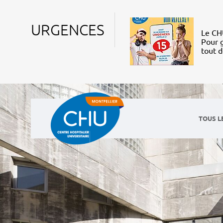
URGENCES
Le CHU
Pour g
tout 
TOUS L