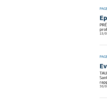
PAG
Ep
PRÉ
pro
15/0
PAG
Ev
TAU
San
rap
30/0