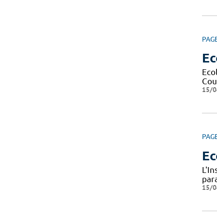
PAG
Ec
Eco
Cour
15/0
PAG
Ec
L'I
par
15/0