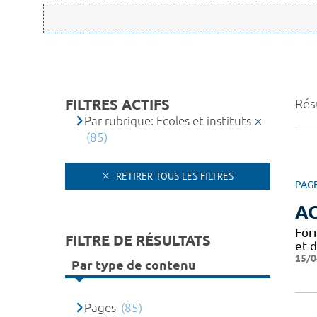
FILTRES ACTIFS
Résu
Par rubrique: Ecoles et instituts
(85)
RETIRER TOUS LES FILTRES
PAG
A
For
FILTRE DE RÉSULTATS
et 
15/0
Par type de contenu
Pages
(85)