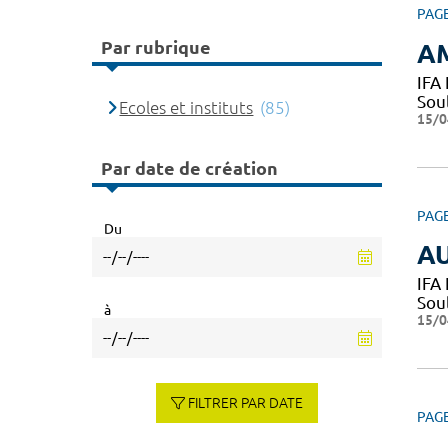
PAG
Par rubrique
A
IFA
Sou
Ecoles et instituts
(85)
15/0
Par date de création
PAG
Du
AU
IFA
Sou
à
15/0
FILTRER PAR DATE
PAG