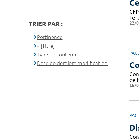
Ce
CFP
Père
TRIER PAR :
22/0
Pertinence
[Titre]
PAG
Type de contenu
Date de dernière modification
Co
Con
de b
15/0
PAG
Di
Cond