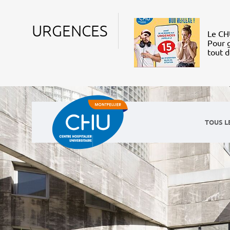
URGENCES
Le CHU
Pour g
tout 
TOUS L