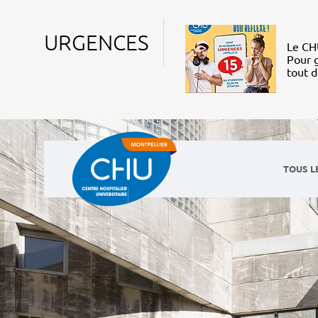
URGENCES
Le CHU
Pour g
tout 
TOUS L