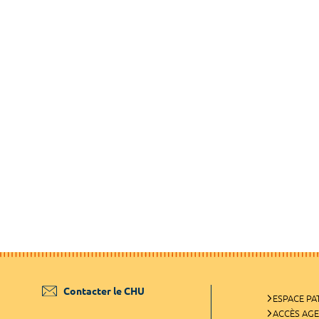
Contacter le CHU
ESPACE PA
ACCÈS AG