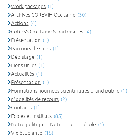
Work packages
(1)
Archives COREVIH Occitanie
(30)
Actions
(4)
CoReSS Occitanie & partenaires
(4)
Présentation
(1)
Parcours de soins
(1)
Dépistage
(1)
Liens utiles
(1)
Actualités
(1)
Présentation
(1)
Formations, journées scientifiques grand public
(1)
Modalités de recours
(2)
Contacts
(1)
Ecoles et instituts
(85)
Notre politique - Notre projet d'école
(1)
Vie étudiante
(15)