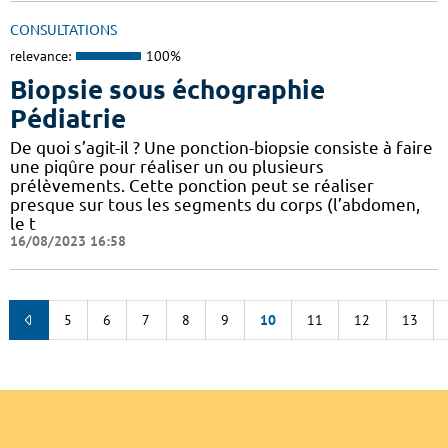
CONSULTATIONS
relevance:
100%
Biopsie sous échographie
Pédiatrie
De quoi s’agit-il ? Une ponction-biopsie consiste à faire
une piqûre pour réaliser un ou plusieurs
prélèvements. Cette ponction peut se réaliser
presque sur tous les segments du corps (l’abdomen,
le t
16/08/2023 16:58
5
6
7
8
9
10
11
12
13