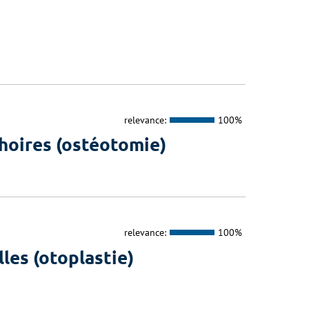
relevance:
100%
choires (ostéotomie)
relevance:
100%
lles (otoplastie)