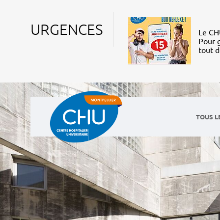
URGENCES
Le CHU
Pour g
tout 
TOUS L