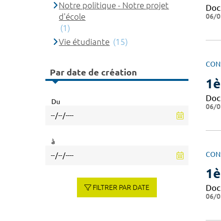
Notre politique - Notre projet
Doc
d'école
06/0
(1)
Vie étudiante
(15)
CON
Par date de création
1è
Doc
Du
06/0
à
CON
1è
Doc
FILTRER PAR DATE
06/0