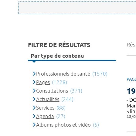
FILTRE DE RÉSULTATS
Rés
Par type de contenu
Professionnels de santé
(1570)
PAG
Pages
(1228)
19
Consultations
(371)
Actualités
(244)
- D
Mar
Services
(88)
<lin
Agenda
(27)
18/0
Albums photos et vidéo
(5)