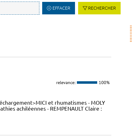
EFFACER
RECHERCHER
relevance:
100%
éléchargement>MICI et rhumatismes - MOLY
athies achiléennes - REMPENAULT Claire :