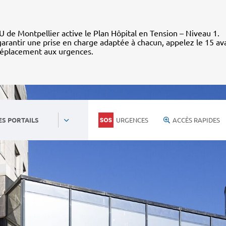
 de Montpellier active le Plan Hôpital en Tension – Niveau 1.
arantir une prise en charge adaptée à chacun, appelez le 15 av
déplacement aux urgences.
URGENCES
ACCÈS RAPIDES
ES PORTAILS