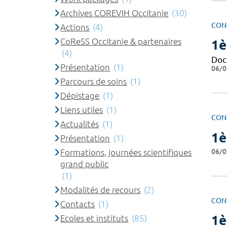
Archives COREVIH Occitanie
(30)
CON
Actions
(4)
CoReSS Occitanie & partenaires
1è
(4)
Doc
Présentation
(1)
06/0
Parcours de soins
(1)
Dépistage
(1)
Liens utiles
(1)
CON
Actualités
(1)
1è
Présentation
(1)
06/0
Formations, journées scientifiques
grand public
(1)
Modalités de recours
(2)
CON
Contacts
(1)
1è
Ecoles et instituts
(85)