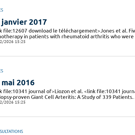
ES
 janvier 2017
nk file:12607 download le téléchargement>Jones et al. Fiv
otherapy in patients with rheumatoid arthritis who were M
2/2026 15:25
ES
 mai 2016
k file:10341 journal of>Liozon et al. <link file:10341 jou
iopsy-proven Giant Cell Arteritis: A Study of 339 Patients
2/2026 15:25
SULTATIONS