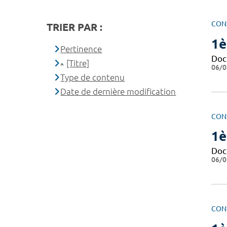
CON
TRIER PAR :
1è
Pertinence
Doc
[Titre]
06/0
Type de contenu
Date de dernière modification
CON
1è
Doc
06/0
CON