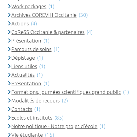
Work packages
(1)
Archives COREVIH Occitanie
(30)
Actions
(4)
CoReSS Occitanie & partenaires
(4)
Présentation
(1)
Parcours de soins
(1)
Dépistage
(1)
Liens utiles
(1)
Actualités
(1)
Présentation
(1)
Formations, journées scientifiques grand public
(1)
Modalités de recours
(2)
Contacts
(1)
Ecoles et instituts
(85)
Notre politique - Notre projet d'école
(1)
Vie étudiante
(15)