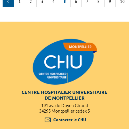
1
2
3
4
5
6
7
8
9
10
CENTRE HOSPITALIER UNIVERSITAIRE
DE MONTPELLIER
191 av. du Doyen Giraud
34295 Montpellier cedex 5
Contacter le CHU