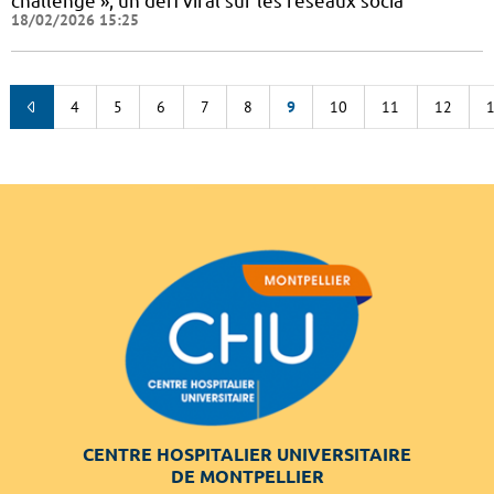
challenge », un défi viral sur les réseaux socia
18/02/2026 15:25
4
5
6
7
8
9
10
11
12
CENTRE HOSPITALIER UNIVERSITAIRE
DE MONTPELLIER