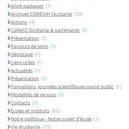
Work packages
(1)
Archives COREVIH Occitanie
(30)
Actions
(4)
CoReSS Occitanie & partenaires
(4)
Présentation
(1)
Parcours de soins
(1)
Dépistage
(1)
Liens utiles
(1)
Actualités
(1)
Présentation
(1)
Formations, journées scientifiques grand public
(1)
Modalités de recours
(2)
Contacts
(1)
Ecoles et instituts
(85)
Notre politique - Notre projet d'école
(1)
Vie étudiante
(15)