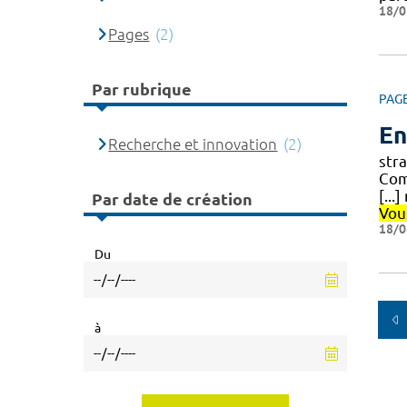
18/0
Pages
(2)
Par rubrique
PAG
En
Recherche et innovation
(2)
str
Com
[...
Par date de création
Vou
18/0
Du
à