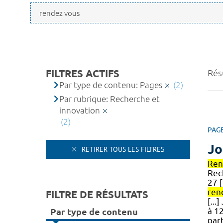
FILTRES ACTIFS
Résu
Par type de contenu: Pages
(2)
Par rubrique: Recherche et
innovation
(2)
PAG
Jo
RETIRER TOUS LES FILTRES
Ren
Rec
27 
ren
FILTRE DE RÉSULTATS
[..
à 1
Par type de contenu
par