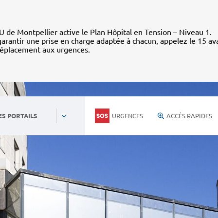
 de Montpellier active le Plan Hôpital en Tension – Niveau 1.
arantir une prise en charge adaptée à chacun, appelez le 15 av
déplacement aux urgences.
URGENCES
ACCÈS RAPIDES
ES PORTAILS