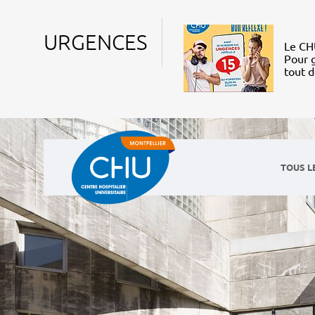
URGENCES
Le CHU
Pour g
tout 
TOUS L