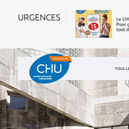
URGENCES
Le CHU
Pour g
tout 
TOUS L