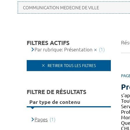
FILTRES ACTIFS
Résu
Par rubrique: Présentation
(1)
RETIRER TOUS LES FILTRES
PAG
Pr
FILTRE DE RÉSULTATS
s’a
Tou
Par type de contenu
Ser
Pro
Mont
Pages
(1)
Que
CH