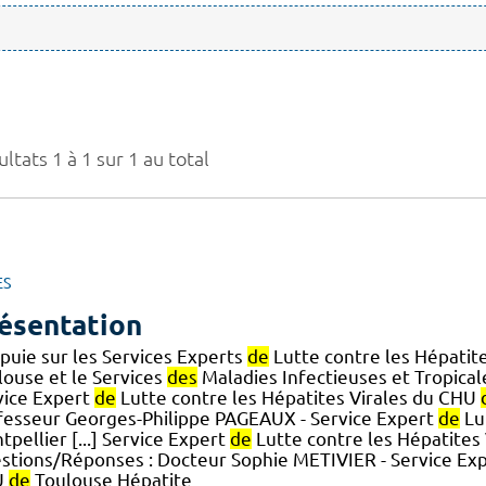
ltats 1 à 1 sur 1 au total
ES
ésentation
ppuie sur les Services Experts
de
Lutte contre les Hépatit
louse et le Services
des
Maladies Infectieuses et Tropica
vice Expert
de
Lutte contre les Hépatites Virales du CHU
fesseur Georges-Philippe PAGEAUX - Service Expert
de
Lu
pellier [...] Service Expert
de
Lutte contre les Hépatites
stions/Réponses : Docteur Sophie METIVIER - Service Ex
U
de
Toulouse Hépatite