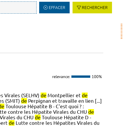
EFFACER
RECHERCHER
relevance:
100%
es Virales (SELHV)
de
Montpellier et
de
les (SMIT)
de
Perpignan et travaille en lien [...]
de
Toulouse Hépatite B - C'est quoi ? :
tte contre les Hépatite Virales du CHU
de
 Virales du CHU
de
Toulouse Hépatite D -
pert
de
Lutte contre les Hépatites Virales du