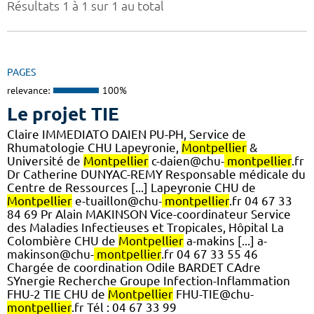
Résultats 1 à 1 sur 1 au total
PAGES
relevance:
100%
Le projet TIE
Claire IMMEDIATO DAIEN PU-PH, Service de
Rhumatologie CHU Lapeyronie,
Montpellier
&
Université de
Montpellier
c-daien@chu-
montpellier
.fr
Dr Catherine DUNYAC-REMY Responsable médicale du
Centre de Ressources [...] Lapeyronie CHU de
Montpellier
e-tuaillon@chu-
montpellier
.fr 04 67 33
84 69 Pr Alain MAKINSON Vice-coordinateur Service
des Maladies Infectieuses et Tropicales, Hôpital La
Colombière CHU de
Montpellier
a-makins [...] a-
makinson@chu-
montpellier
.fr 04 67 33 55 46
Chargée de coordination Odile BARDET CAdre
SYnergie Recherche Groupe Infection-Inflammation
FHU-2 TIE CHU de
Montpellier
FHU-TIE@chu-
montpellier
.fr Tél : 04 67 33 99