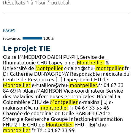
Résultats 1 à 1 sur 1 au total
PAGES
relevance:
100%
Le projet TIE
Claire IMMEDIATO DAIEN PU-PH, Service de
Rhumatologie CHU Lapeyronie,
Montpellier
&
Université de
Montpellier
c-daien@chu-
montpellier
.fr
Dr Catherine DUNYAC-REMY Responsable médicale du
Centre de Ressources [...] Lapeyronie CHU de
Montpellier
e-tuaillon@chu-
montpellier
.fr 04 67 33
84 69 Pr Alain MAKINSON Vice-coordinateur Service
des Maladies Infectieuses et Tropicales, Hôpital La
Colombière CHU de
Montpellier
a-makins [...] a-
makinson@chu-
montpellier
.fr 04 67 33 55 46
Chargée de coordination Odile BARDET CAdre
SYnergie Recherche Groupe Infection-Inflammation
FHU-2 TIE CHU de
Montpellier
FHU-TIE@chu-
montpellier
.fr Tél : 04 67 33 99