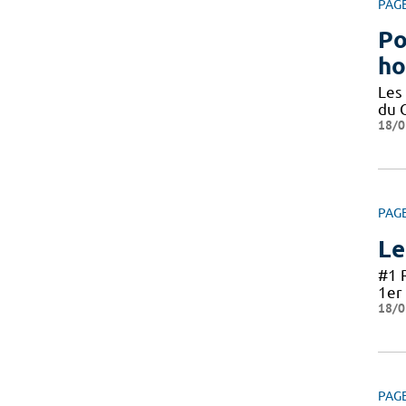
PAG
Po
ho
Les
du 
18/0
PAG
Le
#1 
1er 
18/0
PAG