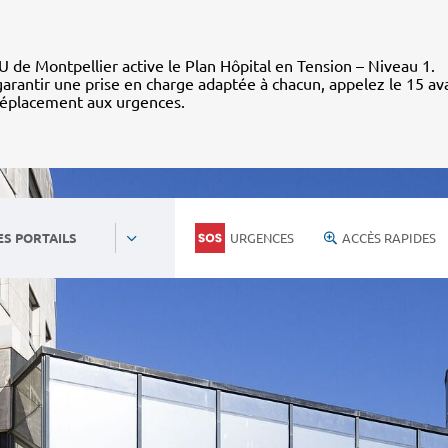
 de Montpellier active le Plan Hôpital en Tension – Niveau 1.
arantir une prise en charge adaptée à chacun, appelez le 15 av
déplacement aux urgences.
URGENCES
ACCÈS RAPIDES
ES PORTAILS