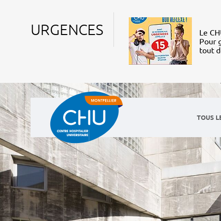
URGENCES
Le CHU
Pour g
tout 
TOUS L