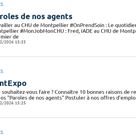
ES
roles de nos agents
vailler au CHU de Montpellier #OnPrendSoin : Le quotidi
tpellier #MonJobMonCHU : Fred, IADE au CHU de Montp
rmier de
2/2026 15:25
ES
ntExpo
 souhaitez-vous faire ? Connaître 10 bonnes raisons de re
éos "Paroles de nos agents" Postuler à nos offres d’emplo
2/2026 15:25
ES