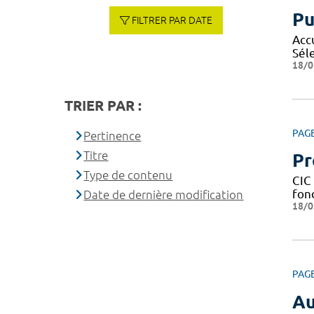
Pu
FILTRER PAR DATE
Acc
Sél
18/0
TRIER PAR :
PAG
Pertinence
Titre
Pr
Type de contenu
CIC 
fond
Date de dernière modification
18/0
PAG
Au