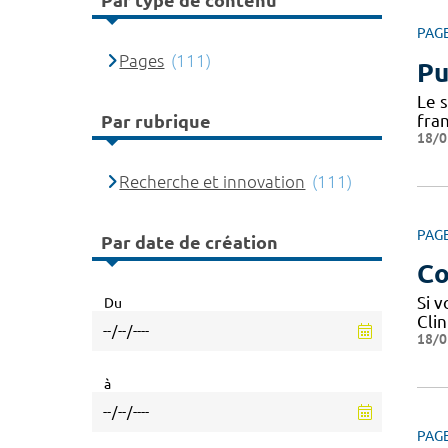
Par type de contenu
PAG
Pages
(111)
Pu
Le 
fra
Par rubrique
18/0
Recherche et innovation
(111)
PAG
Par date de création
Co
Si 
Du
Cli
18/0
à
PAG