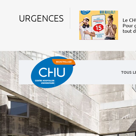
URGENCES
Le CHU
Pour g
tout 
TOUS L