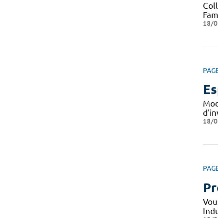
Col
Fami
18/0
PAG
Es
Mod
d'i
18/0
PAG
Pr
Vou
Indu