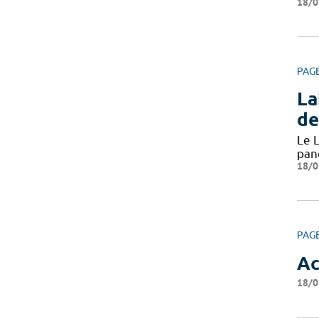
18/0
PAG
La
de
Le L
pan
18/0
PAG
Ac
18/0