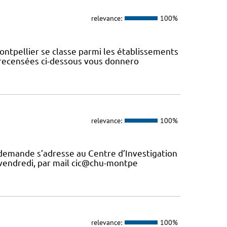
relevance:
100%
ontpellier se classe parmi les établissements
s recensées ci-dessous vous donnero
relevance:
100%
 demande s’adresse au Centre d’Investigation
u vendredi, par mail cic@chu-montpe
relevance:
100%