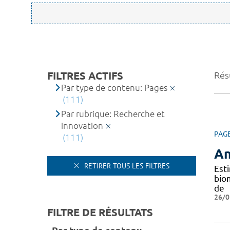
FILTRES ACTIFS
Résu
Par type de contenu: Pages
(111)
Par rubrique: Recherche et
innovation
PAG
(111)
An
RETIRER TOUS LES FILTRES
Est
bio
de
26/0
FILTRE DE RÉSULTATS