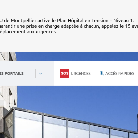
 de Montpellier active le Plan Hôpital en Tension – Niveau 1.
arantir une prise en charge adaptée à chacun, appelez le 15 av
déplacement aux urgences.
URGENCES
ACCÈS RAPIDES
ES PORTAILS