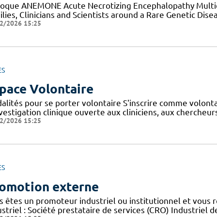
loque ANEMONE Acute Necrotizing Encephalopathy Multid
lies, Clinicians and Scientists around a Rare Genetic Dise
2/2026 15:25
ES
pace Volontaire
alités pour se porter volontaire S'inscrire comme volont
nvestigation clinique ouverte aux cliniciens, aux cherche
2/2026 15:25
ES
omotion externe
s êtes un promoteur industriel ou institutionnel et vous 
striel : Société prestataire de services (CRO) Industriel d