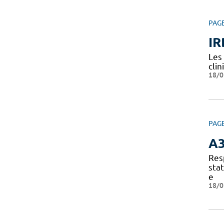
PAG
IR
Les
clin
18/0
PAG
A
Res
sta
e
18/0