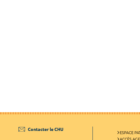
Contacter le CHU
ESPACE PA
ACCÈS AG