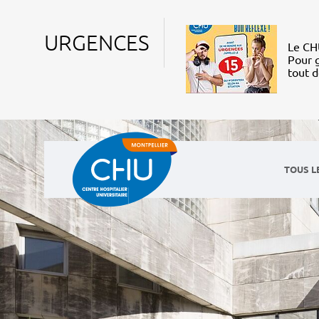
URGENCES
Le CHU
Pour g
tout 
TOUS L