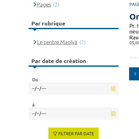
Pages
(2)
PAG
Or
Par rubrique
Pr.
neu
Rav
Le centre Maolya
(2)
05/0
Par date de création
Du
à
FILTRER PAR DATE