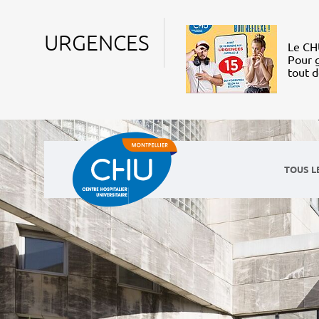
URGENCES
Le CHU
Pour g
tout 
TOUS L