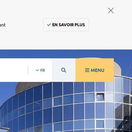
ant
EN SAVOIR PLUS
MENU
FR