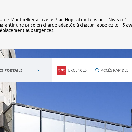
 de Montpellier active le Plan Hôpital en Tension – Niveau 1.
arantir une prise en charge adaptée à chacun, appelez le 15 av
déplacement aux urgences.
URGENCES
ACCÈS RAPIDES
ES PORTAILS