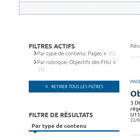
FILTRES ACTIFS
Résu
Par type de contenu: Pages
(1)
Par rubrique: Objectifs des FHU
(1)
PAG
RETIRER TOUS LES FILTRES
Ob
3 D
rég
FILTRE DE RÉSULTATS
U11
22/0
Par type de contenu