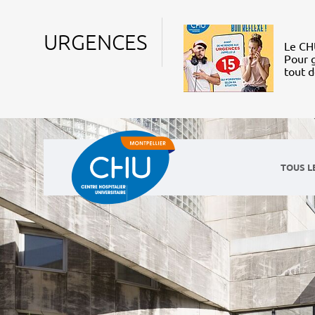
URGENCES
Le CHU
Pour g
tout 
TOUS L