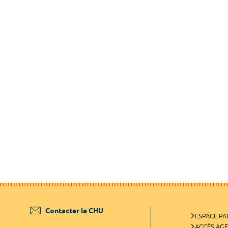
Contacter le CHU
ESPACE PA
ACCÈS AG