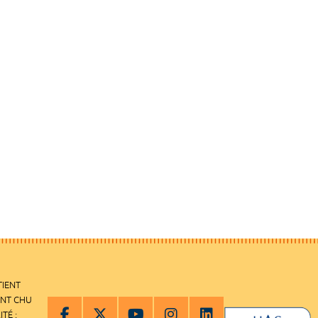
TIENT
ENT CHU
ITÉ :