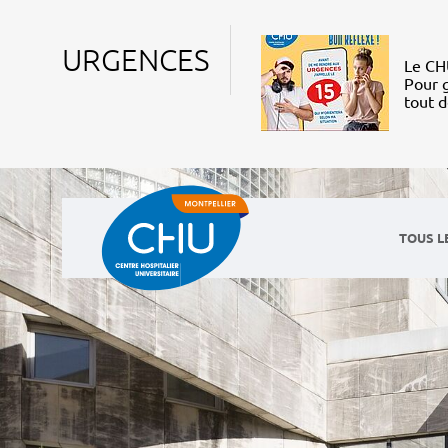
URGENCES
Le CHU
Pour g
tout 
TOUS L