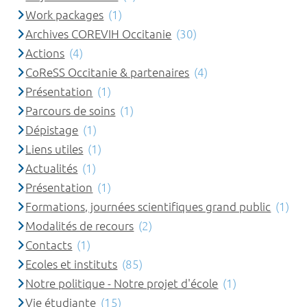
Work packages
(1)
Archives COREVIH Occitanie
(30)
Actions
(4)
CoReSS Occitanie & partenaires
(4)
Présentation
(1)
Parcours de soins
(1)
Dépistage
(1)
Liens utiles
(1)
Actualités
(1)
Présentation
(1)
Formations, journées scientifiques grand public
(1)
Modalités de recours
(2)
Contacts
(1)
Ecoles et instituts
(85)
Notre politique - Notre projet d'école
(1)
Vie étudiante
(15)