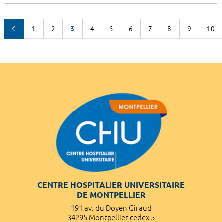
1
2
3
4
5
6
7
8
9
10
CENTRE HOSPITALIER UNIVERSITAIRE
DE MONTPELLIER
191 av. du Doyen Giraud
34295 Montpellier cedex 5