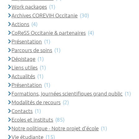
Work packages
(1)
Archives COREVIH Occitanie
(30)
Actions
(4)
CoReSS Occitanie & partenaires
(4)
Présentation
(1)
Parcours de soins
(1)
Dépistage
(1)
Liens utiles
(1)
Actualités
(1)
Présentation
(1)
Formations, journées scientifiques grand public
(1)
Modalités de recours
(2)
Contacts
(1)
Ecoles et instituts
(85)
Notre politique - Notre projet d'école
(1)
Vie étudiante
(15)