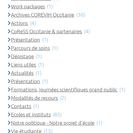
Work packages
(1)
Archives COREVIH Occitanie
(30)
Actions
(4)
CoReSS Occitanie & partenaires
(4)
Présentation
(1)
Parcours de soins
(1)
Dépistage
(1)
Liens utiles
(1)
Actualités
(1)
Présentation
(1)
Formations, journées scientifiques grand public
(1)
Modalités de recours
(2)
Contacts
(1)
Ecoles et instituts
(85)
Notre politique - Notre projet d'école
(1)
Vie étudiante
(15)