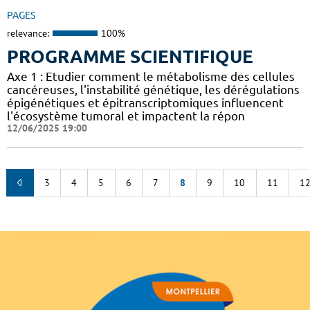
PAGES
relevance:
100%
PROGRAMME SCIENTIFIQUE
Axe 1 : Etudier comment le métabolisme des cellules
cancéreuses, l'instabilité génétique, les dérégulations
épigénétiques et épitranscriptomiques influencent
l'écosystème tumoral et impactent la répon
12/06/2025 19:00
3
4
5
6
7
8
9
10
11
1