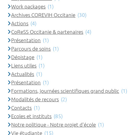
Work packages
(1)
Archives COREVIH Occitanie
(30)
Actions
(4)
CoReSS Occitanie & partenaires
(4)
Présentation
(1)
Parcours de soins
(1)
Dépistage
(1)
Liens utiles
(1)
Actualités
(1)
Présentation
(1)
Formations, journées scientifiques grand public
(1)
Modalités de recours
(2)
Contacts
(1)
Ecoles et instituts
(85)
Notre politique - Notre projet d'école
(1)
Vie étudiante
(15)