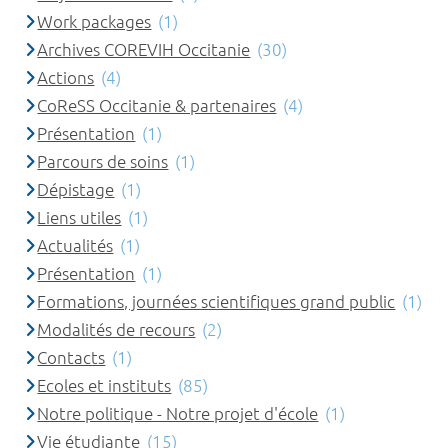
Work packages
(1)
Archives COREVIH Occitanie
(30)
Actions
(4)
CoReSS Occitanie & partenaires
(4)
Présentation
(1)
Parcours de soins
(1)
Dépistage
(1)
Liens utiles
(1)
Actualités
(1)
Présentation
(1)
Formations, journées scientifiques grand public
(1)
Modalités de recours
(2)
Contacts
(1)
Ecoles et instituts
(85)
Notre politique - Notre projet d'école
(1)
Vie étudiante
(15)