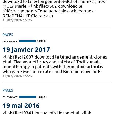
download le téléchargement>MICI et rhumatismes -
MOLY Marie: <link file:9602 download le
téléchargement>Tendinopathies achiléennes -
REMPENAULT Claire : <lin
18/02/2026 15:25
PAGES
relevance:
100%
19 janvier 2017
<link file:12607 download le téléchargement>Jones
et al. Five-year efficacy and safety of Tocilizumab
monotherapy in patients with rheumatoid arthritis
who were Methotrexate - and Biologic- naive or F
18/02/2026 15:25
PAGES
relevance:
100%
19 mai 2016
<link file:10341 journal of>Liozon et al. <link