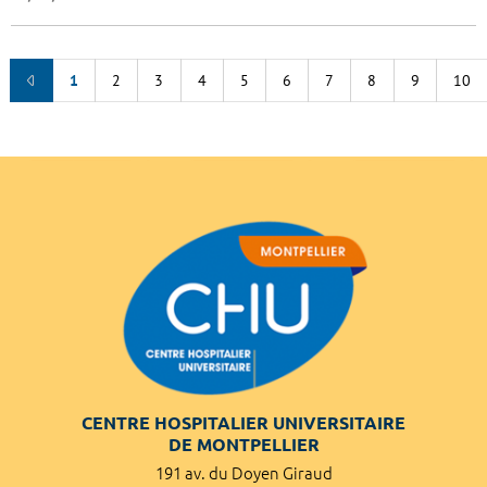
1
2
3
4
5
6
7
8
9
10
CENTRE HOSPITALIER UNIVERSITAIRE
DE MONTPELLIER
191 av. du Doyen Giraud