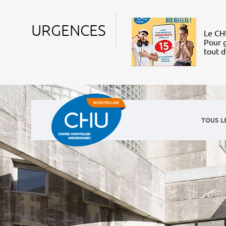
URGENCES
Le CHU
Pour g
tout 
TOUS L