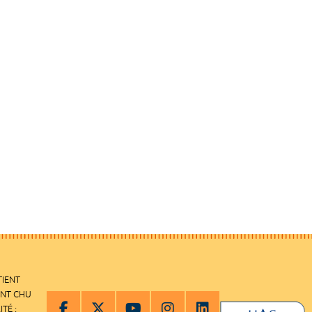
TIENT
ENT CHU
ITÉ :