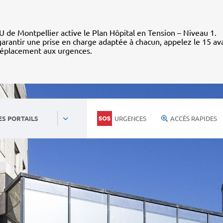
 de Montpellier active le Plan Hôpital en Tension – Niveau 1.
arantir une prise en charge adaptée à chacun, appelez le 15 av
déplacement aux urgences.
URGENCES
ACCÈS RAPIDES
ES PORTAILS