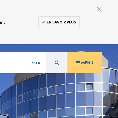
ant
EN SAVOIR PLUS
MENU
FR