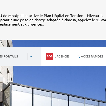
 de Montpellier active le Plan Hôpital en Tension – Niveau 1.
arantir une prise en charge adaptée à chacun, appelez le 15 av
déplacement aux urgences.
URGENCES
ACCÈS RAPIDES
ES PORTAILS