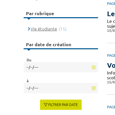
PAG
Le
Par rubrique
Le c
suje
Vie étudiante
(15)
15/0
Par date de création
PAG
Du
Vo
Info
scol
à
15/0
FILTRER PAR DATE
PAG