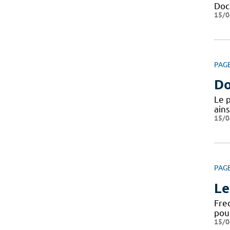
Docu
15/0
PAG
Do
Le 
ains
15/0
PAG
Le
Fre
pou
15/0