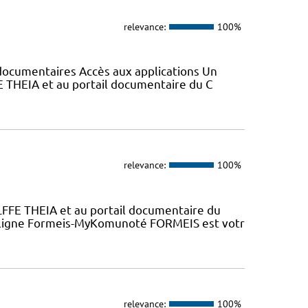
relevance:
100%
s documentaires Accès aux applications Un
E THEIA et au portail documentaire du C
relevance:
100%
LFFE THEIA et au portail documentaire du
n ligne Formeis-MyKomunoté FORMEIS est votr
relevance:
100%