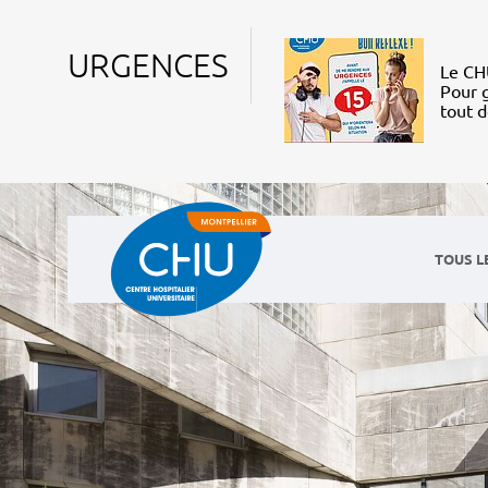
URGENCES
Le CHU
Pour g
tout 
TOUS L