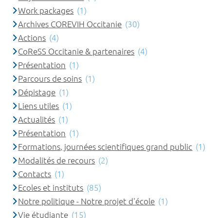
Work packages
(1)
Archives COREVIH Occitanie
(30)
Actions
(4)
CoReSS Occitanie & partenaires
(4)
Présentation
(1)
Parcours de soins
(1)
Dépistage
(1)
Liens utiles
(1)
Actualités
(1)
Présentation
(1)
Formations, journées scientifiques grand public
(1)
Modalités de recours
(2)
Contacts
(1)
Ecoles et instituts
(85)
Notre politique - Notre projet d'école
(1)
Vie étudiante
(15)