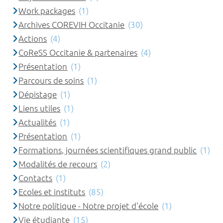
Work packages
(1)
Archives COREVIH Occitanie
(30)
Actions
(4)
CoReSS Occitanie & partenaires
(4)
Présentation
(1)
Parcours de soins
(1)
Dépistage
(1)
Liens utiles
(1)
Actualités
(1)
Présentation
(1)
Formations, journées scientifiques grand public
(1)
Modalités de recours
(2)
Contacts
(1)
Ecoles et instituts
(85)
Notre politique - Notre projet d'école
(1)
Vie étudiante
(15)