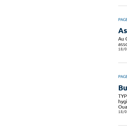
PAG
As
Au 
ass
18/0
PAG
Bu
TYP
hyg
Oua
18/0