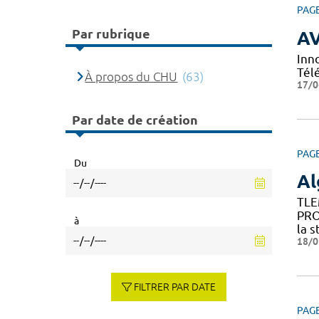
PAG
Par rubrique
A
Inn
Tél
À propos du CHU
(63)
17/0
Par date de création
PAG
Du
Al
TLE
PRO
à
la s
18/0
FILTRER PAR DATE
PAG