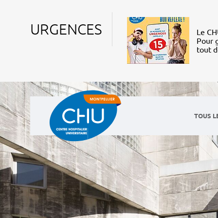
URGENCES
Le CHU
Pour g
tout 
TOUS L