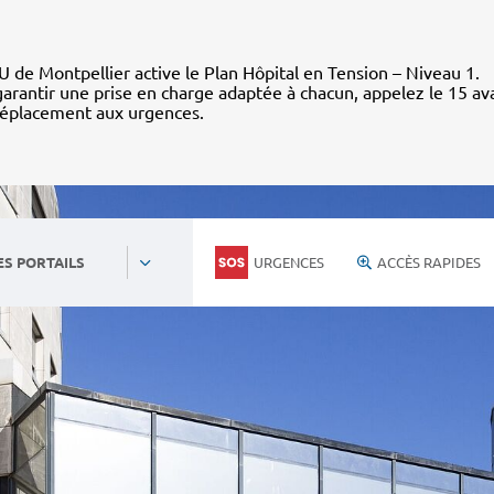
 de Montpellier active le Plan Hôpital en Tension – Niveau 1.
arantir une prise en charge adaptée à chacun, appelez le 15 av
déplacement aux urgences.
URGENCES
ACCÈS RAPIDES
ES PORTAILS