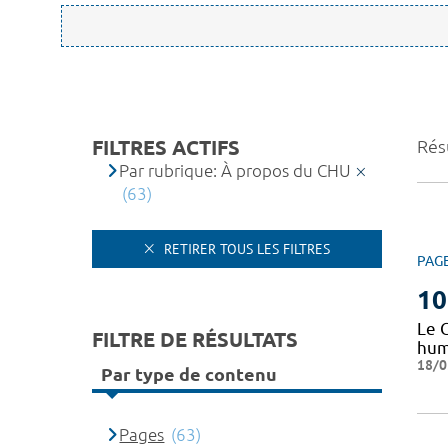
FILTRES ACTIFS
Résu
Par rubrique: À propos du CHU
(63)
RETIRER TOUS LES FILTRES
PAG
10
Le 
FILTRE DE RÉSULTATS
huma
18/0
Par type de contenu
Pages
(63)