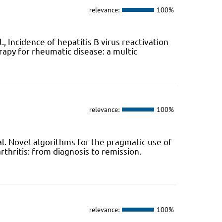
relevance:
100%
 Incidence of hepatitis B virus reactivation
apy for rheumatic disease: a multic
relevance:
100%
l. Novel algorithms for the pragmatic use of
hritis: from diagnosis to remission.
relevance:
100%