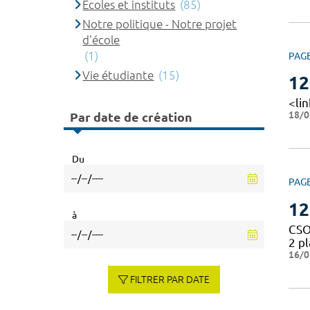
Ecoles et instituts
(85)
Notre politique - Notre projet
d'école
(1)
PAG
Vie étudiante
(15)
12
<li
18/0
Par date de création
Du
PAG
12
à
CSO
2 p
16/0
FILTRER PAR DATE