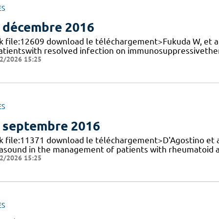
ES
 décembre 2016
k file:12609 download le téléchargement>Fukuda W, et al.,
patientswith resolved infection on immunosuppressivether
2/2026 15:25
ES
 septembre 2016
nk file:11371 download le téléchargement>D'Agostino et a
rasound in the management of patients with rheumatoid art
2/2026 15:25
ES