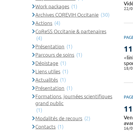
Vid
Work packages
(1)
22/0
Archives COREVIH Occitanie
(30)
Actions
(4)
CoReSS Occitanie & partenaires
PAG
(4)
Présentation
(1)
11
Parcours de soins
(1)
<lin
Dépistage
(1)
spo
18/0
Liens utiles
(1)
Actualités
(1)
Présentation
(1)
Formations, journées scientifiques
PAG
grand public
11
(1)
Vend
Modalités de recours
(2)
ava
Contacts
(1)
16/0