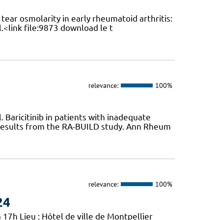
ear osmolarity in early rheumatoid arthritis:
l.<link file:9873 download le t
relevance:
100%
Baricitinib in patients with inadequate
 results from the RA-BUILD study. Ann Rheum
relevance:
100%
24
 17h Lieu : Hôtel de ville de Montpellier