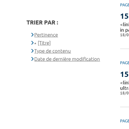
PAG
15
TRIER PAR :
<lin
in 
Pertinence
18/0
[Titre]
Type de contenu
Date de dernière modification
PAG
15
<li
ult
18/0
PAG