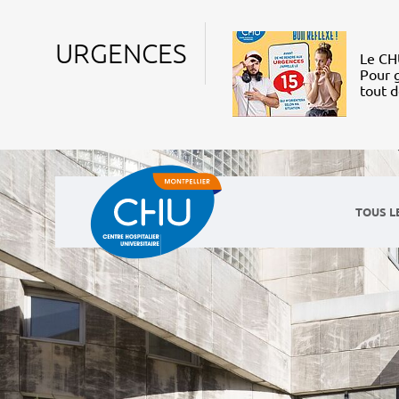
URGENCES
Le CHU
Pour g
tout 
TOUS L