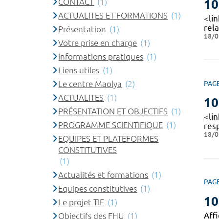
CONTACT
(1)
10
ACTUALITES ET FORMATIONS
(1)
<li
rela
Présentation
(1)
18/0
Votre prise en charge
(1)
Informations pratiques
(1)
Liens utiles
(1)
Le centre Maolya
(2)
PAG
ACTUALITES
(1)
10
PRÉSENTATION ET OBJECTIFS
(1)
<li
PROGRAMME SCIENTIFIQUE
(1)
res
18/0
EQUIPES ET PLATEFORMES
CONSTITUTIVES
(1)
Actualités et formations
(1)
PAG
Equipes constitutives
(1)
10
Le projet TIE
(1)
Affi
Objectifs des FHU
(1)