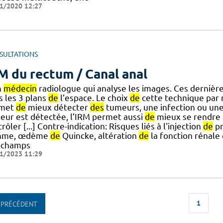
1/2020 12:27
SULTATIONS
M du rectum / Canal anal
n
médecin
radiologue qui analyse les images. Ces dernièr
s les 3 plans
de
l’espace. Le choix
de
cette technique par
rmet
de
mieux détecter
des
tumeurs, une infection ou un
eur est détectée, l’IRM permet aussi
de
mieux se rendre
rôler [...] Contre-indication: Risques liés à l'injection
de
pr
hme, œdème
de
Quincke, altération
de
la fonction rénale
 champs
1/2023 11:29
1
PRÉCÉDENT