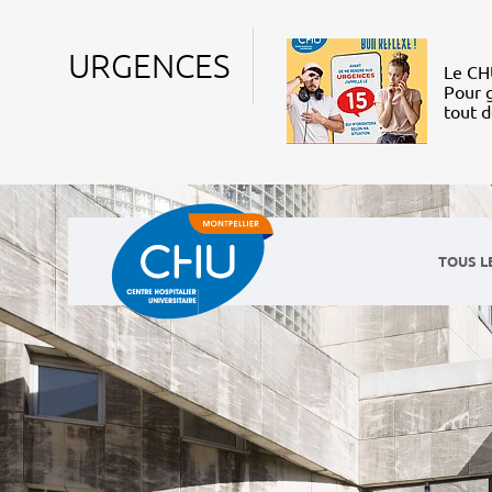
URGENCES
Le CHU
Pour g
tout 
TOUS L