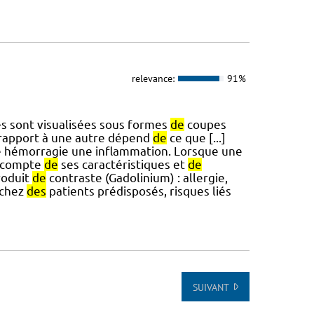
relevance:
91%
es sont visualisées sous formes
de
coupes
 rapport à une autre dépend
de
ce que [...]
e hémorragie une inflammation. Lorsque une
 compte
de
ses caractéristiques et
de
oduit
de
contraste (Gadolinium) : allergie,
 chez
des
patients prédisposés, risques liés
SUIVANT