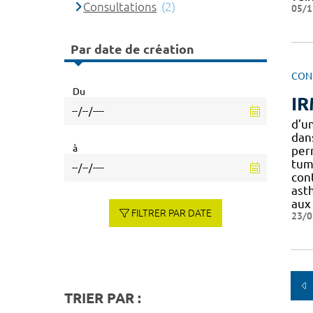
Consultations
(2)
05/1
Par date de création
CON
Du
IR
d’u
dan
à
pe
tum
cont
ast
aux
FILTRER PAR DATE
23/0
TRIER PAR :