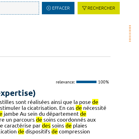
EFFACER
RECHERCHER
relevance:
100%
expertise)
tilles sont réalisées ainsi que la pose
de
timuler la cicatrisation. En cas
de
nécessité
e
jambe Au sein du département
de
fre un parcours
de
soins coordonnés aux
e caractérise par
des
soins
de
plaies
ication
de
dispositifs
de
compression