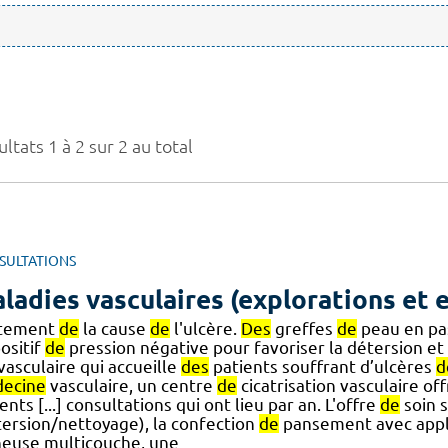
ltats 1 à 2 sur 2 au total
SULTATIONS
ladies vasculaires (explorations et 
itement
de
la cause
de
l'ulcère.
Des
greffes
de
peau en pas
ositif
de
pression négative pour favoriser la détersion et s
] vasculaire qui accueille
des
patients souffrant d’ulcères
d
ecine
vasculaire, un centre
de
cicatrisation vasculaire of
ents [...] consultations qui ont lieu par an. L'offre
de
soin s
tersion/nettoyage), la confection
de
pansement avec appl
neuse multicouche, une