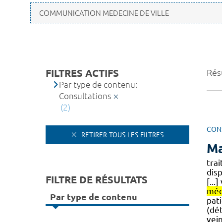
FILTRES ACTIFS
Résu
Par type de contenu:
Consultations
(2)
CON
RETIRER TOUS LES FILTRES
Ma
tra
disp
FILTRE DE RÉSULTATS
[...
méd
Par type de contenu
pati
(dé
vei