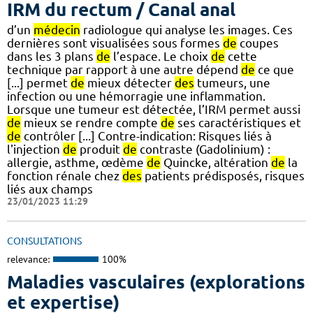
IRM du rectum / Canal anal
d’un
médecin
radiologue qui analyse les images. Ces
dernières sont visualisées sous formes
de
coupes
dans les 3 plans
de
l’espace. Le choix
de
cette
technique par rapport à une autre dépend
de
ce que
[...] permet
de
mieux détecter
des
tumeurs, une
infection ou une hémorragie une inflammation.
Lorsque une tumeur est détectée, l’IRM permet aussi
de
mieux se rendre compte
de
ses caractéristiques et
de
contrôler [...] Contre-indication: Risques liés à
l'injection
de
produit
de
contraste (Gadolinium) :
allergie, asthme, œdème
de
Quincke, altération
de
la
fonction rénale chez
des
patients prédisposés, risques
liés aux champs
23/01/2023 11:29
CONSULTATIONS
relevance:
100%
Maladies vasculaires (explorations
et expertise)